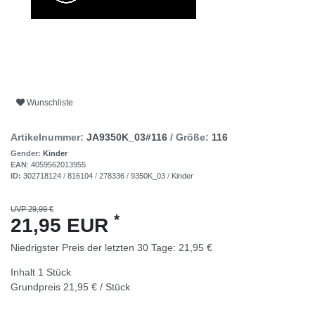
Wunschliste
Artikelnummer:
JA9350K_03#116
/ Größe:
116
Gender:
Kinder
EAN
:
4059562013955
ID:
302718124
/
816104
/
278336
/
9350K_03
/
Kinder
UVP 29,99 €
*
21,95 EUR
Niedrigster Preis der letzten 30 Tage:
21,95 €
Inhalt
1
Stück
Grundpreis
21,95 € / Stück