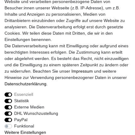
Website und verarbeiten personenbezogene Daten von
Retouren
Besucher:innen unserer Webseite (z.B. IP-Adresse), um z.B.
Widerrufsrecht
Inhalte und Anzeigen zu personalisieren, Medien von
Widerrufs­formular
Drittanbietern einzubinden oder Zugriffe auf unsere Website zu
Impressum
analysieren. Die Datenverarbeitung erfolgt erst durch gesetzte
Daten­schutz­erklärung
Cookies. Wir teilen diese Daten mit Dritten, die wir in den
AGB
Einstellungen benennen.
Größentabelle
Die Datenverarbeitung kann mit Einwilligung oder aufgrund eines
Kataloge
berechtigten Interesses erfolgen. Die Zustimmung kann erteilt
Barrierefreiheitserklärung
oder abgelehnt werden. Es besteht das Recht, nicht einzuwilligen
Sicherheitsinformationen
und die Einwilligung zu einem späteren Zeitpunkt zu ändern oder
zu widerrufen. Beachten Sie unser
Impressum
und weitere
Hinweise zur Verwendung personenbezogener Daten in unserer
Daten­schutz­erklärung
.
Zahlung und Versand
Essenziell
Statistik
Externe Medien
DHL Wunschzustellung
PayPal
Funktional
Weitere Einstellungen