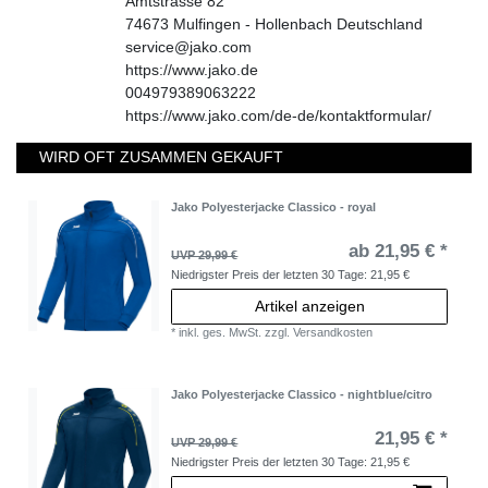
Amtstrasse
82
74673
Mulfingen - Hollenbach
Deutschland
service@jako.com
https://www.jako.de
004979389063222
https://www.jako.com/de-de/kontaktformular/
WIRD OFT ZUSAMMEN GEKAUFT
Jako Polyesterjacke Classico - royal
ab 21,95 € *
UVP 29,99 €
Niedrigster Preis der letzten 30 Tage:
21,95 €
Artikel anzeigen
*
inkl. ges. MwSt.
zzgl.
Versandkosten
Jako Polyesterjacke Classico - nightblue/citro
21,95 € *
UVP 29,99 €
Niedrigster Preis der letzten 30 Tage:
21,95 €