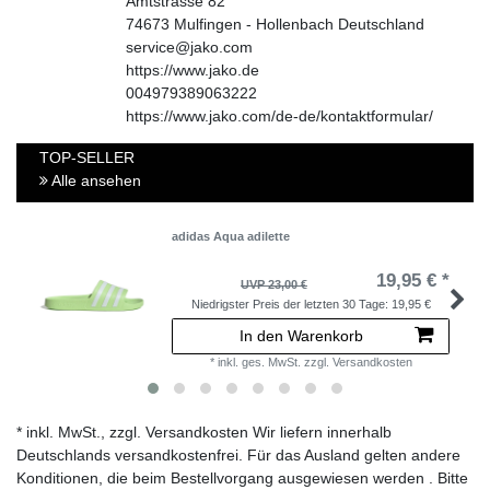
Amtstrasse
82
74673
Mulfingen - Hollenbach
Deutschland
service@jako.com
https://www.jako.de
004979389063222
https://www.jako.com/de-de/kontaktformular/
TOP-SELLER
Alle ansehen
adidas Aqua adilette
19,95 € *
UVP 23,00 €
Niedrigster Preis der letzten 30 Tage:
19,95 €
In den Warenkorb
*
inkl. ges. MwSt.
zzgl.
Versandkosten
* inkl. MwSt., zzgl. Versandkosten Wir liefern innerhalb
Deutschlands versandkostenfrei. Für das Ausland gelten andere
Konditionen, die beim Bestellvorgang ausgewiesen werden . Bitte