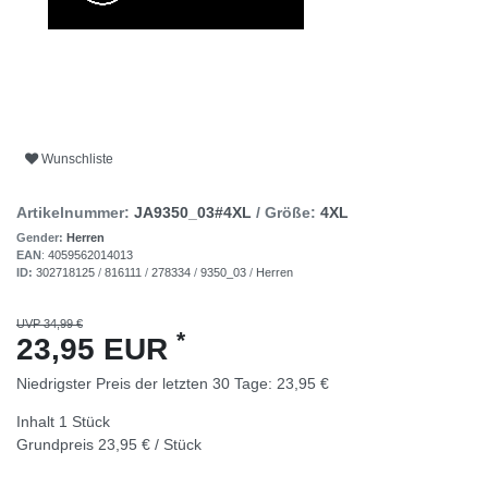
Wunschliste
Artikelnummer:
JA9350_03#4XL
/ Größe:
4XL
Gender:
Herren
EAN
:
4059562014013
ID:
302718125
/
816111
/
278334
/
9350_03
/
Herren
UVP 34,99 €
*
23,95 EUR
Niedrigster Preis der letzten 30 Tage:
23,95 €
Inhalt
1
Stück
Grundpreis
23,95 € / Stück