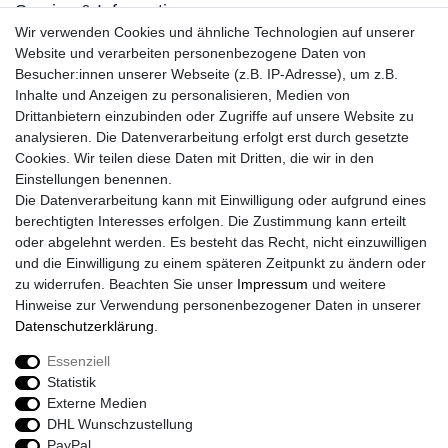
Service & Informationen
Wir verwenden Cookies und ähnliche Technologien auf unserer
Kontakt
Website und verarbeiten personenbezogene Daten von
Retouren
Besucher:innen unserer Webseite (z.B. IP-Adresse), um z.B.
Widerrufsrecht
Inhalte und Anzeigen zu personalisieren, Medien von
Widerrufs­formular
Drittanbietern einzubinden oder Zugriffe auf unsere Website zu
Impressum
analysieren. Die Datenverarbeitung erfolgt erst durch gesetzte
Daten­schutz­erklärung
Cookies. Wir teilen diese Daten mit Dritten, die wir in den
AGB
Einstellungen benennen.
Größentabelle
Die Datenverarbeitung kann mit Einwilligung oder aufgrund eines
Kataloge
berechtigten Interesses erfolgen. Die Zustimmung kann erteilt
Barrierefreiheitserklärung
oder abgelehnt werden. Es besteht das Recht, nicht einzuwilligen
Sicherheitsinformationen
und die Einwilligung zu einem späteren Zeitpunkt zu ändern oder
zu widerrufen. Beachten Sie unser
Impressum
und weitere
Hinweise zur Verwendung personenbezogener Daten in unserer
Daten­schutz­erklärung
.
Zahlung und Versand
Essenziell
Statistik
Externe Medien
DHL Wunschzustellung
PayPal