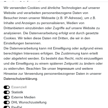
Service & Informationen
Wir verwenden Cookies und ähnliche Technologien auf unserer
Kontakt
Website und verarbeiten personenbezogene Daten von
Retouren
Besucher:innen unserer Webseite (z.B. IP-Adresse), um z.B.
Widerrufsrecht
Inhalte und Anzeigen zu personalisieren, Medien von
Widerrufs­formular
Drittanbietern einzubinden oder Zugriffe auf unsere Website zu
Impressum
analysieren. Die Datenverarbeitung erfolgt erst durch gesetzte
Daten­schutz­erklärung
Cookies. Wir teilen diese Daten mit Dritten, die wir in den
AGB
Einstellungen benennen.
Größentabelle
Die Datenverarbeitung kann mit Einwilligung oder aufgrund eines
Kataloge
berechtigten Interesses erfolgen. Die Zustimmung kann erteilt
Barrierefreiheitserklärung
oder abgelehnt werden. Es besteht das Recht, nicht einzuwilligen
Sicherheitsinformationen
und die Einwilligung zu einem späteren Zeitpunkt zu ändern oder
zu widerrufen. Beachten Sie unser
Impressum
und weitere
Hinweise zur Verwendung personenbezogener Daten in unserer
Daten­schutz­erklärung
.
Zahlung und Versand
Essenziell
Statistik
Externe Medien
DHL Wunschzustellung
PayPal