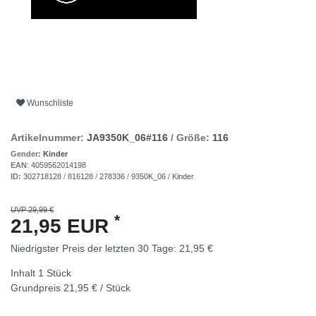
Wunschliste
Artikelnummer:
JA9350K_06#116
/ Größe:
116
Gender:
Kinder
EAN
:
4059562014198
ID:
302718128
/
816128
/
278336
/
9350K_06
/
Kinder
UVP 29,99 €
*
21,95 EUR
Niedrigster Preis der letzten 30 Tage:
21,95 €
Inhalt
1
Stück
Grundpreis
21,95 € / Stück