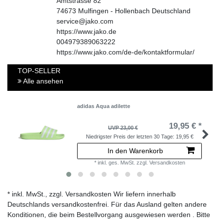
Amtstrasse
82
74673
Mulfingen - Hollenbach
Deutschland
service@jako.com
https://www.jako.de
004979389063222
https://www.jako.com/de-de/kontaktformular/
TOP-SELLER
Alle ansehen
adidas Aqua adilette
19,95 € *
UVP 23,00 €
Niedrigster Preis der letzten 30 Tage:
19,95 €
In den Warenkorb
*
inkl. ges. MwSt.
zzgl.
Versandkosten
* inkl. MwSt., zzgl. Versandkosten Wir liefern innerhalb
Deutschlands versandkostenfrei. Für das Ausland gelten andere
Konditionen, die beim Bestellvorgang ausgewiesen werden . Bitte