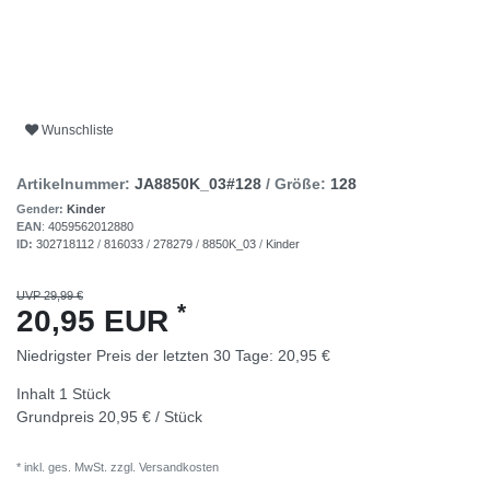
Wunschliste
Artikelnummer:
JA8850K_03#128
/ Größe:
128
Gender:
Kinder
EAN
:
4059562012880
ID:
302718112
/
816033
/
278279
/
8850K_03
/
Kinder
UVP 29,99 €
*
20,95 EUR
Niedrigster Preis der letzten 30 Tage:
20,95 €
Inhalt
1
Stück
Grundpreis
20,95 € / Stück
* inkl. ges. MwSt. zzgl.
Versandkosten