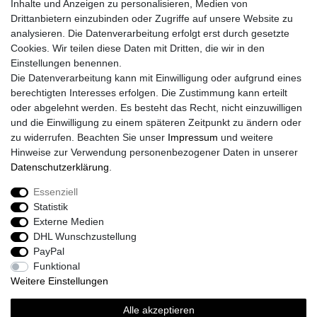
Inhalte und Anzeigen zu personalisieren, Medien von
Widerrufs­formular
Drittanbietern einzubinden oder Zugriffe auf unsere Website zu
Impressum
analysieren. Die Datenverarbeitung erfolgt erst durch gesetzte
Daten­schutz­erklärung
Cookies. Wir teilen diese Daten mit Dritten, die wir in den
AGB
Einstellungen benennen.
Größentabelle
Die Datenverarbeitung kann mit Einwilligung oder aufgrund eines
Kataloge
berechtigten Interesses erfolgen. Die Zustimmung kann erteilt
Barrierefreiheitserklärung
oder abgelehnt werden. Es besteht das Recht, nicht einzuwilligen
Sicherheitsinformationen
und die Einwilligung zu einem späteren Zeitpunkt zu ändern oder
zu widerrufen. Beachten Sie unser
Impressum
und weitere
Hinweise zur Verwendung personenbezogener Daten in unserer
Daten­schutz­erklärung
.
Zahlung und Versand
Essenziell
Statistik
Externe Medien
DHL Wunschzustellung
PayPal
Funktional
Weitere Einstellungen
Alle akzeptieren
Sport-Versand24 Community