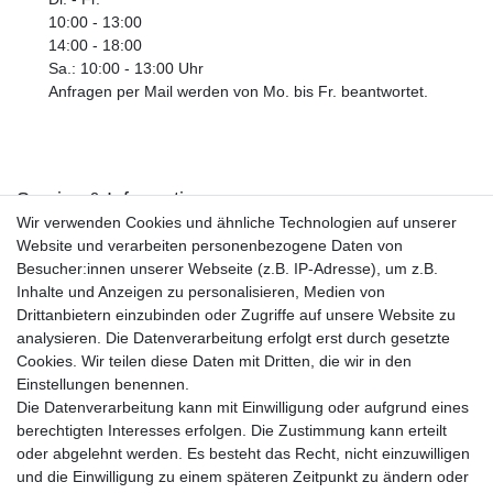
10:00 - 13:00
14:00 - 18:00
Sa.: 10:00 - 13:00 Uhr
Anfragen per Mail werden von Mo. bis Fr. beantwortet.
Service & Informationen
Wir verwenden Cookies und ähnliche Technologien auf unserer
Kontakt
Website und verarbeiten personenbezogene Daten von
Retouren
Besucher:innen unserer Webseite (z.B. IP-Adresse), um z.B.
Widerrufsrecht
Inhalte und Anzeigen zu personalisieren, Medien von
Widerrufs­formular
Drittanbietern einzubinden oder Zugriffe auf unsere Website zu
Impressum
analysieren. Die Datenverarbeitung erfolgt erst durch gesetzte
Daten­schutz­erklärung
Cookies. Wir teilen diese Daten mit Dritten, die wir in den
AGB
Einstellungen benennen.
Größentabelle
Die Datenverarbeitung kann mit Einwilligung oder aufgrund eines
Kataloge
berechtigten Interesses erfolgen. Die Zustimmung kann erteilt
Barrierefreiheitserklärung
oder abgelehnt werden. Es besteht das Recht, nicht einzuwilligen
Sicherheitsinformationen
und die Einwilligung zu einem späteren Zeitpunkt zu ändern oder