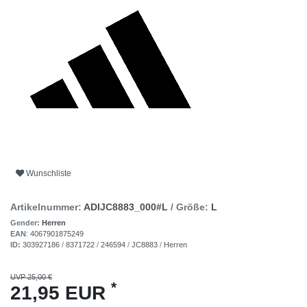
Wunschliste
Artikelnummer:
ADIJC8883_000#L
/ Größe:
L
Gender:
Herren
EAN
:
4067901875249
ID:
303927186
/
8371722
/
246594
/
JC8883
/
Herren
UVP 25,00 €
*
21,95 EUR