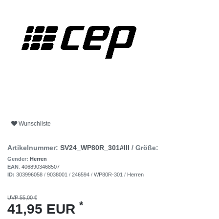
Wunschliste
Artikelnummer:
SV24_WP80R_301#III
/ Größe:
Gender:
Herren
EAN
:
4068903468507
ID:
303996058
/
9038001
/
246594
/
WP80R-301
/
Herren
UVP 55,00 €
*
41,95 EUR