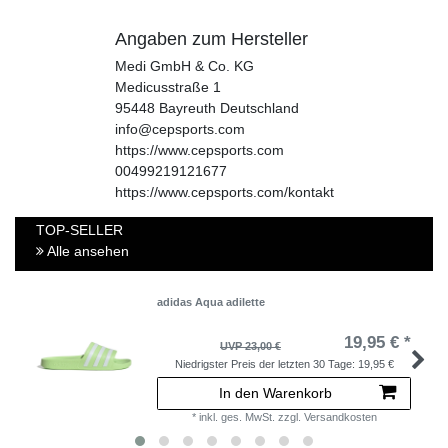
Angaben zum Hersteller
Medi GmbH & Co. KG
Medicusstraße
1
95448
Bayreuth
Deutschland
info@cepsports.com
https://www.cepsports.com
00499219121677
https://www.cepsports.com/kontakt
TOP-SELLER
Alle ansehen
adidas Aqua adilette
19,95 € *
UVP 23,00 €
Niedrigster Preis der letzten 30 Tage:
19,95 €
In den Warenkorb
*
inkl. ges. MwSt.
zzgl.
Versandkosten