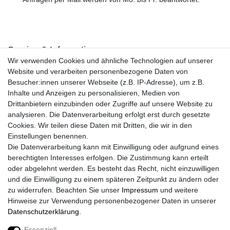
Service & Informationen
Wir verwenden Cookies und ähnliche Technologien auf unserer
Kontakt
Website und verarbeiten personenbezogene Daten von
Retouren
Besucher:innen unserer Webseite (z.B. IP-Adresse), um z.B.
Widerrufsrecht
Inhalte und Anzeigen zu personalisieren, Medien von
Widerrufs­formular
Drittanbietern einzubinden oder Zugriffe auf unsere Website zu
Impressum
analysieren. Die Datenverarbeitung erfolgt erst durch gesetzte
Daten­schutz­erklärung
Cookies. Wir teilen diese Daten mit Dritten, die wir in den
AGB
Einstellungen benennen.
Größentabelle
Die Datenverarbeitung kann mit Einwilligung oder aufgrund eines
Kataloge
berechtigten Interesses erfolgen. Die Zustimmung kann erteilt
Barrierefreiheitserklärung
oder abgelehnt werden. Es besteht das Recht, nicht einzuwilligen
Sicherheitsinformationen
und die Einwilligung zu einem späteren Zeitpunkt zu ändern oder
zu widerrufen. Beachten Sie unser
Impressum
und weitere
Hinweise zur Verwendung personenbezogener Daten in unserer
Daten­schutz­erklärung
.
Zahlung und Versand
Essenziell