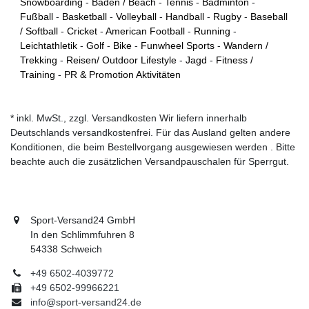
Snowboarding
-
Baden / Beach
-
Tennis
-
Badminton
-
Fußball
-
Basketball
-
Volleyball
-
Handball
-
Rugby
-
Baseball
/ Softball
-
Cricket
-
American Football
-
Running
-
Leichtathletik
-
Golf
-
Bike
-
Funwheel Sports
-
Wandern /
Trekking
-
Reisen/ Outdoor Lifestyle
-
Jagd
-
Fitness /
Training
-
PR & Promotion Aktivitäten
* inkl. MwSt., zzgl. Versandkosten Wir liefern innerhalb
Deutschlands versandkostenfrei. Für das Ausland gelten andere
Konditionen, die beim Bestellvorgang ausgewiesen werden . Bitte
beachte auch die zusätzlichen Versandpauschalen für Sperrgut.
Sport-Versand24 GmbH
In den Schlimmfuhren 8
54338 Schweich
+49 6502-4039772
+49 6502-99966221
info@sport-versand24.de