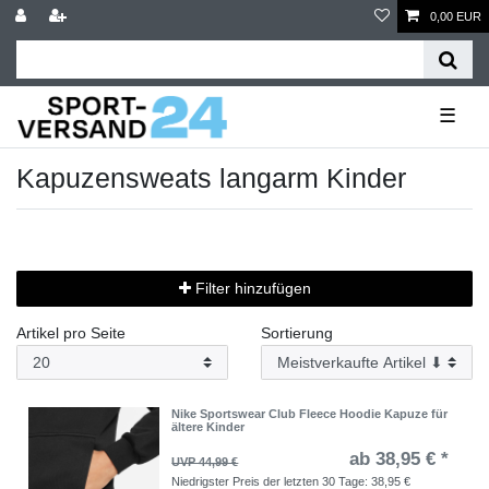
0,00 EUR
☰
Kapuzensweats langarm Kinder
Filter hinzufügen
Artikel pro Seite
Sortierung
Nike Sportswear Club Fleece Hoodie Kapuze für
ältere Kinder
ab 38,95 € *
UVP 44,99 €
Niedrigster Preis der letzten 30 Tage:
38,95 €