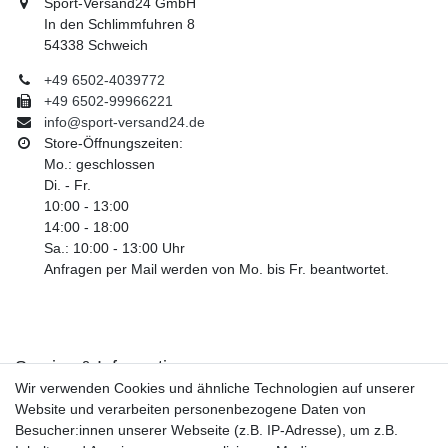
Sport-Versand24 GmbH
In den Schlimmfuhren 8
54338 Schweich
+49 6502-4039772
+49 6502-99966221
info@sport-versand24.de
Store-Öffnungszeiten:
Mo.: geschlossen
Di. - Fr.
10:00 - 13:00
14:00 - 18:00
Sa.: 10:00 - 13:00 Uhr
Anfragen per Mail werden von Mo. bis Fr. beantwortet.
Service & Informationen
Wir verwenden Cookies und ähnliche Technologien auf unserer
Kontakt
Website und verarbeiten personenbezogene Daten von
Retouren
Besucher:innen unserer Webseite (z.B. IP-Adresse), um z.B.
Widerrufsrecht