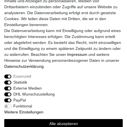
Inhalte und Anzeigen zu personalisieren, Medien von
Widerrufs­formular
Drittanbietern einzubinden oder Zugriffe auf unsere Website zu
Impressum
analysieren. Die Datenverarbeitung erfolgt erst durch gesetzte
Daten­schutz­erklärung
Cookies. Wir teilen diese Daten mit Dritten, die wir in den
AGB
Einstellungen benennen.
Größentabelle
Die Datenverarbeitung kann mit Einwilligung oder aufgrund eines
Kataloge
berechtigten Interesses erfolgen. Die Zustimmung kann erteilt
Barrierefreiheitserklärung
oder abgelehnt werden. Es besteht das Recht, nicht einzuwilligen
Sicherheitsinformationen
und die Einwilligung zu einem späteren Zeitpunkt zu ändern oder
zu widerrufen. Beachten Sie unser
Impressum
und weitere
Hinweise zur Verwendung personenbezogener Daten in unserer
Daten­schutz­erklärung
.
Zahlung und Versand
Essenziell
Statistik
Externe Medien
DHL Wunschzustellung
PayPal
Funktional
Weitere Einstellungen
Alle akzeptieren
Sport-Versand24 Community