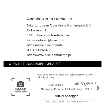
Angaben zum Hersteller
Nike European Operations Netherlands B.V
Colosseum
1
1213
Hilversum
Niederlande
serviceinfo.eu@nike.com
https://www.nike.com/de
0031356266453
https://www.nike.com/de/help/
WIRD OFT ZUSAMMEN GEKAUFT
Nike Nike Downshifter 14 - white/green spark-
midnight navy
ab 59,95 € *
UVP 69,99 €
Niedrigster Preis der letzten 30 Tage:
59,95 €
Artikel anzeigen
*
inkl. ges. MwSt.
zzgl.
Versandkosten