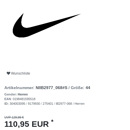
Wunschliste
Artikelnummer:
NIIB2977_068#S
/ Größe:
44
Gender:
Herren
EAN
:
0198481595518
ID:
304003095
/
9179930
/
275401
/
IB2977-068
/
Herren
UVP 129,99 €
*
110,95 EUR