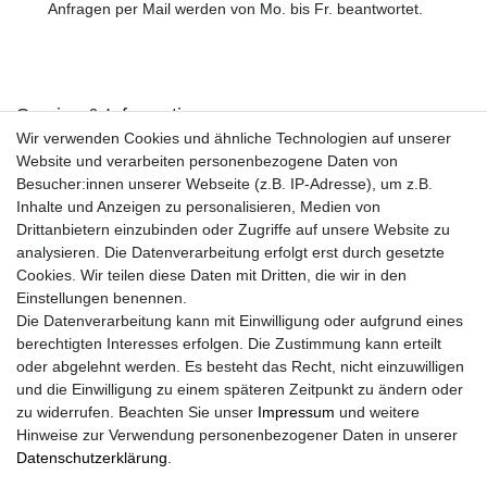
Anfragen per Mail werden von Mo. bis Fr. beantwortet.
Service & Informationen
Wir verwenden Cookies und ähnliche Technologien auf unserer
Kontakt
Website und verarbeiten personenbezogene Daten von
Retouren
Besucher:innen unserer Webseite (z.B. IP-Adresse), um z.B.
Widerrufsrecht
Inhalte und Anzeigen zu personalisieren, Medien von
Widerrufs­formular
Drittanbietern einzubinden oder Zugriffe auf unsere Website zu
Impressum
analysieren. Die Datenverarbeitung erfolgt erst durch gesetzte
Daten­schutz­erklärung
Cookies. Wir teilen diese Daten mit Dritten, die wir in den
AGB
Einstellungen benennen.
Größentabelle
Die Datenverarbeitung kann mit Einwilligung oder aufgrund eines
Kataloge
berechtigten Interesses erfolgen. Die Zustimmung kann erteilt
Barrierefreiheitserklärung
oder abgelehnt werden. Es besteht das Recht, nicht einzuwilligen
Sicherheitsinformationen
und die Einwilligung zu einem späteren Zeitpunkt zu ändern oder
zu widerrufen. Beachten Sie unser
Impressum
und weitere
Hinweise zur Verwendung personenbezogener Daten in unserer
Daten­schutz­erklärung
.
Zahlung und Versand