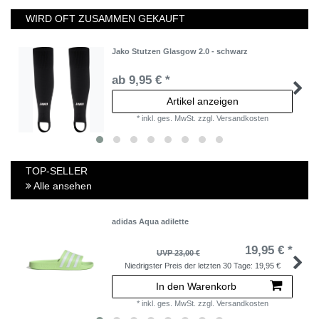
WIRD OFT ZUSAMMEN GEKAUFT
Jako Stutzen Glasgow 2.0 - schwarz
ab 9,95 € *
Artikel anzeigen
*
inkl. ges. MwSt.
zzgl.
Versandkosten
TOP-SELLER
Alle ansehen
adidas Aqua adilette
19,95 € *
UVP 23,00 €
Niedrigster Preis der letzten 30 Tage:
19,95 €
In den Warenkorb
*
inkl. ges. MwSt.
zzgl.
Versandkosten