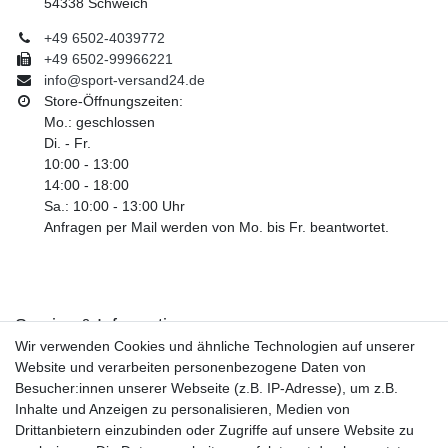
54338 Schweich
+49 6502-4039772
+49 6502-99966221
info@sport-versand24.de
Store-Öffnungszeiten:
Mo.: geschlossen
Di. - Fr.
10:00 - 13:00
14:00 - 18:00
Sa.: 10:00 - 13:00 Uhr
Anfragen per Mail werden von Mo. bis Fr. beantwortet.
Service & Informationen
Wir verwenden Cookies und ähnliche Technologien auf unserer
Kontakt
Website und verarbeiten personenbezogene Daten von
Retouren
Besucher:innen unserer Webseite (z.B. IP-Adresse), um z.B.
Widerrufsrecht
Inhalte und Anzeigen zu personalisieren, Medien von
Widerrufs­formular
Drittanbietern einzubinden oder Zugriffe auf unsere Website zu
Impressum