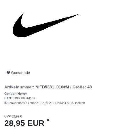
Wunschliste
Artikelnummer:
NIFB5381_010#M
/ Größe:
48
Gender:
Herren
EAN
:
0196606814162
ID:
303829566
/
7296621
/
275021
/
FB5381-010
/
Herren
UVP 32,99 €
*
28,95 EUR