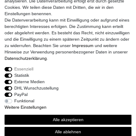
analysieren. Die Datenverarbeitung erfolgt erst durch gesetzte
Daten­schutz­erklärung
Cookies. Wir teilen diese Daten mit Dritten, die wir in den
AGB
Einstellungen benennen.
Größentabelle
Die Datenverarbeitung kann mit Einwilligung oder aufgrund eines
Kataloge
berechtigten Interesses erfolgen. Die Zustimmung kann erteilt
Barrierefreiheitserklärung
oder abgelehnt werden. Es besteht das Recht, nicht einzuwilligen
Sicherheitsinformationen
und die Einwilligung zu einem späteren Zeitpunkt zu ändern oder
zu widerrufen. Beachten Sie unser
Impressum
und weitere
Hinweise zur Verwendung personenbezogener Daten in unserer
Daten­schutz­erklärung
.
Zahlung und Versand
Essenziell
Statistik
Externe Medien
DHL Wunschzustellung
PayPal
Funktional
Weitere Einstellungen
Alle akzeptieren
Sport-Versand24 Community
Sport-Versand24 Team Fan-Shop´s & Partner
Alle ablehnen