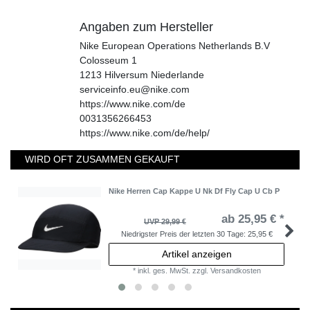
Angaben zum Hersteller
Nike European Operations Netherlands B.V
Colosseum
1
1213
Hilversum
Niederlande
serviceinfo.eu@nike.com
https://www.nike.com/de
0031356266453
https://www.nike.com/de/help/
WIRD OFT ZUSAMMEN GEKAUFT
Nike Herren Cap Kappe U Nk Df Fly Cap U Cb P
ab 25,95 € *
UVP 29,99 €
Niedrigster Preis der letzten 30 Tage:
25,95 €
Artikel anzeigen
*
inkl. ges. MwSt.
zzgl.
Versandkosten