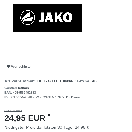
Wunschliste
Artikelnummer:
JAC6321D_100#46
/ Größe:
46
Gender:
Damen
EAN
:
4059562462883
ID:
303770259
/
6858725
/
232155
/
C6321D
/
Damen
UVP 34,99 €
*
24,95 EUR
Niedrigster Preis der letzten 30 Tage:
24,95 €