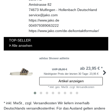
Amtstrasse
82
74673
Mulfingen - Hollenbach
Deutschland
service@jako.com
https://www.jako.de
004979389063222
https://www.jako.com/de-de/kontaktformular/
TOP-SELLER
Alle ansehen
adidas Shower adilette
ab 23,95 € *
UVP 28,00 €
Niedrigster Preis der letzten 30 Tage:
23,95 €
Artikel anzeigen
*
inkl. ges. MwSt.
zzgl.
Versandkosten
* inkl. MwSt., zzgl. Versandkosten Wir liefern innerhalb
Deutschlands versandkostenfrei. Für das Ausland gelten andere