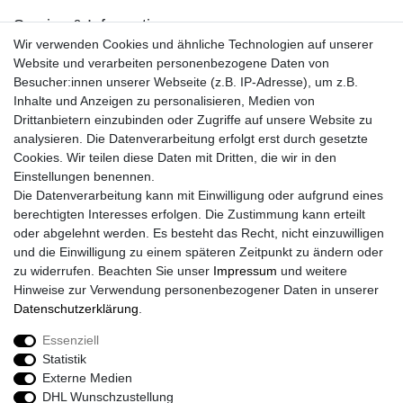
Service & Informationen
Wir verwenden Cookies und ähnliche Technologien auf unserer
Kontakt
Website und verarbeiten personenbezogene Daten von
Retouren
Besucher:innen unserer Webseite (z.B. IP-Adresse), um z.B.
Widerrufsrecht
Inhalte und Anzeigen zu personalisieren, Medien von
Widerrufs­formular
Drittanbietern einzubinden oder Zugriffe auf unsere Website zu
Impressum
analysieren. Die Datenverarbeitung erfolgt erst durch gesetzte
Daten­schutz­erklärung
Cookies. Wir teilen diese Daten mit Dritten, die wir in den
AGB
Einstellungen benennen.
Größentabelle
Die Datenverarbeitung kann mit Einwilligung oder aufgrund eines
Kataloge
berechtigten Interesses erfolgen. Die Zustimmung kann erteilt
Barrierefreiheitserklärung
oder abgelehnt werden. Es besteht das Recht, nicht einzuwilligen
Sicherheitsinformationen
und die Einwilligung zu einem späteren Zeitpunkt zu ändern oder
zu widerrufen. Beachten Sie unser
Impressum
und weitere
Hinweise zur Verwendung personenbezogener Daten in unserer
Daten­schutz­erklärung
.
Zahlung und Versand
Essenziell
Statistik
Externe Medien
DHL Wunschzustellung