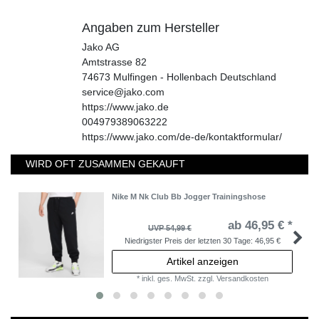
Angaben zum Hersteller
Jako AG
Amtstrasse
82
74673
Mulfingen - Hollenbach
Deutschland
service@jako.com
https://www.jako.de
004979389063222
https://www.jako.com/de-de/kontaktformular/
WIRD OFT ZUSAMMEN GEKAUFT
Nike M Nk Club Bb Jogger Trainingshose
ab 46,95 € *
UVP 54,99 €
Niedrigster Preis der letzten 30 Tage:
46,95 €
Artikel anzeigen
*
inkl. ges. MwSt.
zzgl.
Versandkosten