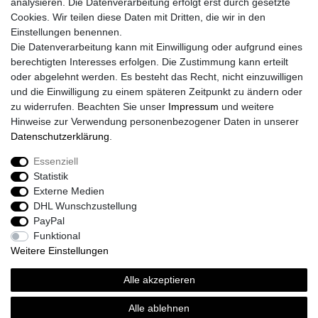
analysieren. Die Datenverarbeitung erfolgt erst durch gesetzte
Daten­schutz­erklärung
Cookies. Wir teilen diese Daten mit Dritten, die wir in den
AGB
Einstellungen benennen.
Größentabelle
Die Datenverarbeitung kann mit Einwilligung oder aufgrund eines
Kataloge
berechtigten Interesses erfolgen. Die Zustimmung kann erteilt
Barrierefreiheitserklärung
oder abgelehnt werden. Es besteht das Recht, nicht einzuwilligen
Sicherheitsinformationen
und die Einwilligung zu einem späteren Zeitpunkt zu ändern oder
zu widerrufen. Beachten Sie unser
Impressum
und weitere
Hinweise zur Verwendung personenbezogener Daten in unserer
Daten­schutz­erklärung
.
Zahlung und Versand
Essenziell
Statistik
Externe Medien
DHL Wunschzustellung
PayPal
Funktional
Weitere Einstellungen
Alle akzeptieren
Sport-Versand24 Community
Sport-Versand24 Team Fan-Shop´s & Partner
Alle ablehnen