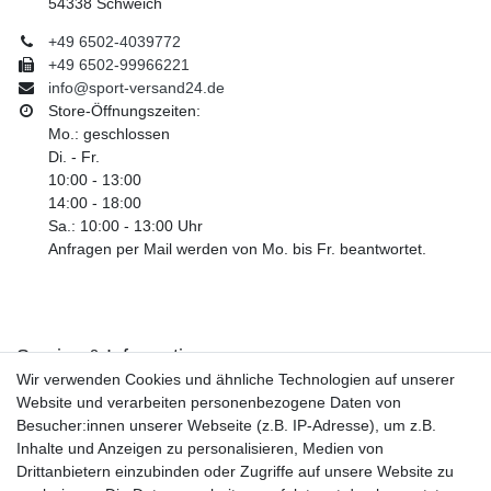
54338 Schweich
+49 6502-4039772
+49 6502-99966221
info@sport-versand24.de
Store-Öffnungszeiten:
Mo.: geschlossen
Di. - Fr.
10:00 - 13:00
14:00 - 18:00
Sa.: 10:00 - 13:00 Uhr
Anfragen per Mail werden von Mo. bis Fr. beantwortet.
Service & Informationen
Wir verwenden Cookies und ähnliche Technologien auf unserer
Kontakt
Website und verarbeiten personenbezogene Daten von
Retouren
Besucher:innen unserer Webseite (z.B. IP-Adresse), um z.B.
Widerrufsrecht
Inhalte und Anzeigen zu personalisieren, Medien von
Widerrufs­formular
Drittanbietern einzubinden oder Zugriffe auf unsere Website zu
Impressum