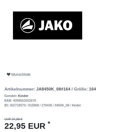
Wunschliste
Artikelnummer:
JA8450K_08#164
/ Größe:
164
Gender:
Kinder
EAN
:
4059562002676
ID:
302718079
/
815868
/
278436
/
8450K_08
/
Kinder
UVP 34,99 €
*
22,95 EUR