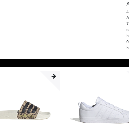
A
J
A
7
s
h
0
h