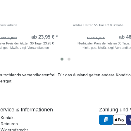
wer adilette
adidas Herren VS Pace 2.0 Schuhe
ab 23,95 € *
ab 46
UVP 28,00 €
UVP 55,00 €
ster Preis der letzten 30 Tage:
23,95 €
Niedrigster Preis der letzten 30 Tage:
kl. ges. MwSt.
zzgl.
Versandkosten
*
inkl. ges. MwSt.
zzgl.
Versandko
 Deutschlands versandkostenfrei. Für das Ausland gelten andere Kondit
errgut.
ervice & Informationen
Zahlung und 
Kontakt
Retouren
Widerrufsrecht