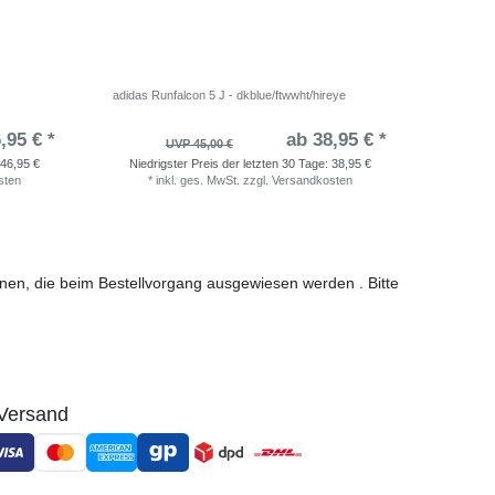
adidas Runfalcon 5 J - dkblue/ftwwht/hireye
Nike Rev
,95 € *
ab 38,95 € *
UVP 45,00 €
46,95 €
Niedrigster Preis der letzten 30 Tage:
38,95 €
Niedri
sten
*
inkl. ges. MwSt.
zzgl.
Versandkosten
*
i
ionen, die beim Bestellvorgang ausgewiesen werden . Bitte
Versand