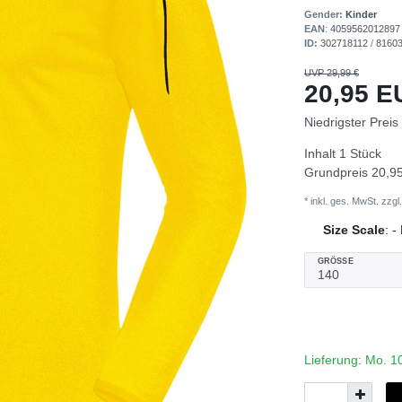
Gender:
Kinder
EAN
:
4059562012897
ID:
302718112
/
8160
UVP 29,99 €
20,95 
Niedrigster Preis
Inhalt
1
Stück
Grundpreis
20,95
* inkl. ges. MwSt. zzgl.
Size Scale
:
-
GRÖSSE
Lieferung: Mo. 1