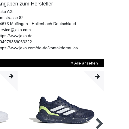
ngaben zum Hersteller
ako AG
mtstrasse
82
4673
Mulfingen - Hollenbach
Deutschland
ervice@jako.com
ttps://www.jako.de
04979389063222
ttps://www.jako.com/de-de/kontaktformular/
Alle ansehen