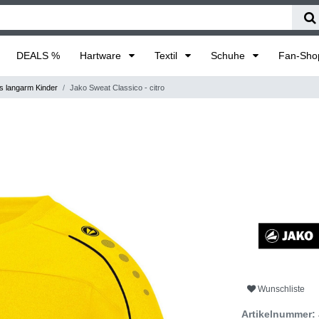
DEALS %
Hartware
Textil
Schuhe
Fan-Sh
s langarm Kinder
Jako Sweat Classico - citro
Wunschliste
Artikelnummer: