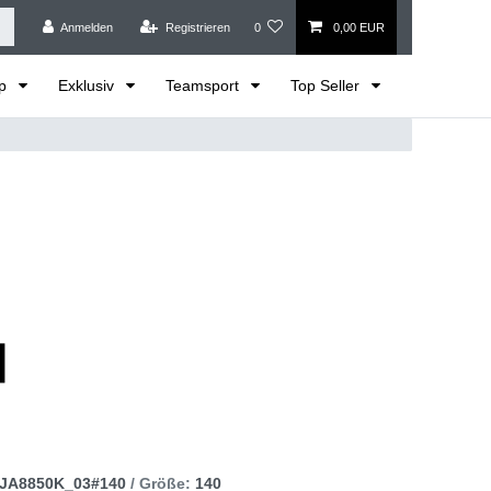
Anmelden
Registrieren
0
0,00 EUR
op
Exklusiv
Teamsport
Top Seller
JA8850K_03#140
/ Größe:
140