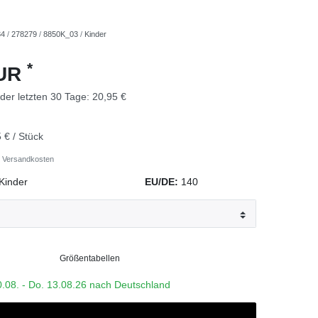
34
/
278279
/
8850K_03
/
Kinder
*
EUR
 der letzten 30 Tage:
20,95 €
 € / Stück
Versandkosten
Kinder
EU/DE:
140
Größentabellen
0.08. - Do. 13.08.26 nach Deutschland