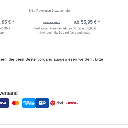
Nike Revolution 7 Laufschuhe
adidas Ru
,95 € *
ab 55,95 € *
UVP 64,99 €
46,95 €
Niedrigster Preis der letzten 30 Tage:
55,95 €
Niedri
sten
*
inkl. ges. MwSt.
zzgl.
Versandkosten
*
i
ionen, die beim Bestellvorgang ausgewiesen werden . Bitte
Versand