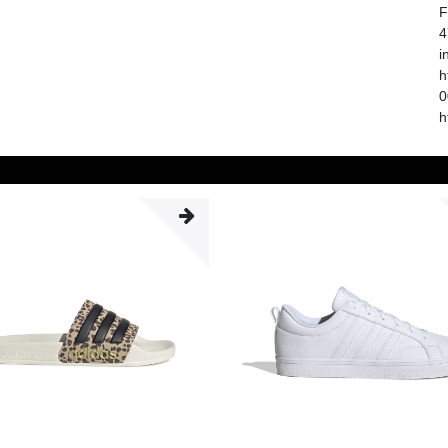
F
4
i
h
0
h