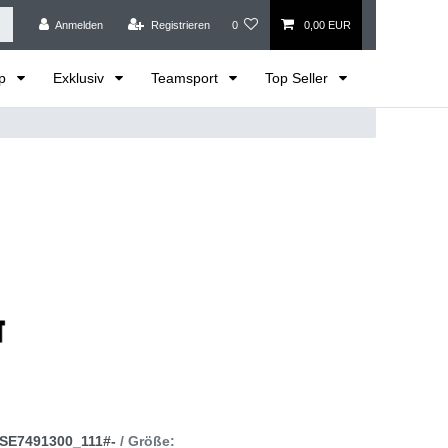
Anmelden
Registrieren
0
0,00 EUR
op
Exklusiv
Teamsport
Top Seller
SE7491300_111#-
/ Größe: