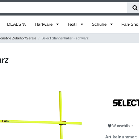
DEALS %
Hartware
Textil
Schuhe
Fan-Sh
onstige Zubehör/Geräte
Select Stangenhalter - schwarz
arz
Wunschliste
Artikelnummer: