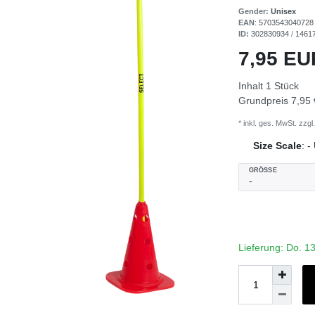
Gender:
Unisex
EAN
:
5703543040728
ID:
302830934
/
1461
7,95 E
Inhalt
1
Stück
Grundpreis
7,95 
* inkl. ges. MwSt. zzgl.
Size Scale
:
-
GRÖSSE
Lieferung: Do. 1