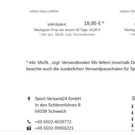
adidas Aqua adilette
adidas Sho
19,95 € *
UVP 23,00 €
Niedrigster Preis der letzten 30 Tage:
19,95 €
Niedrig
*
inkl. ges. MwSt.
zzgl.
Versandkosten
*
in
* inkl. MwSt., zzgl. Versandkosten Wir liefern innerhalb
beachte auch die zusätzlichen Versandpauschalen für Sp
S
Sport-Versand24 GmbH
In den Schlimmfuhren 8
54338 Schweich
+49 6502-4039772
+49 6502-99966221
info@sport-versand24.de