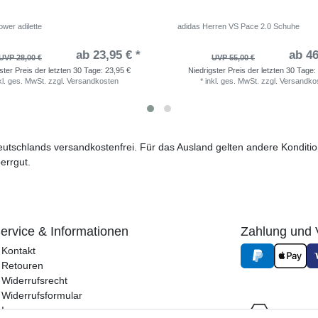
wer adilette
adidas Herren VS Pace 2.0 Schuhe
ab 23,95 € *
ab 46
UVP 28,00 €
UVP 55,00 €
ster Preis der letzten 30 Tage:
23,95 €
Niedrigster Preis der letzten 30 Tage:
kl. ges. MwSt.
zzgl.
Versandkosten
*
inkl. ges. MwSt.
zzgl.
Versandko
 Deutschlands versandkostenfrei. Für das Ausland gelten andere Kondit
errgut.
ervice & Informationen
Zahlung und 
Kontakt
Retouren
Widerrufsrecht
Widerrufs­formular
Impressum