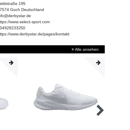
eldstraße
195
7574
Goch
Deutschland
nfo@derbystar.de
ttps://www.select-sport.com
04928233250
ttps://www.derbystar.de/pages/kontakt
Alle ansehen