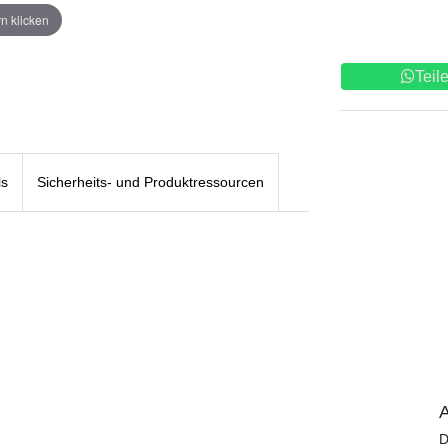
n klicken
Teil
ls
Sicherheits- und Produktressourcen
A
D