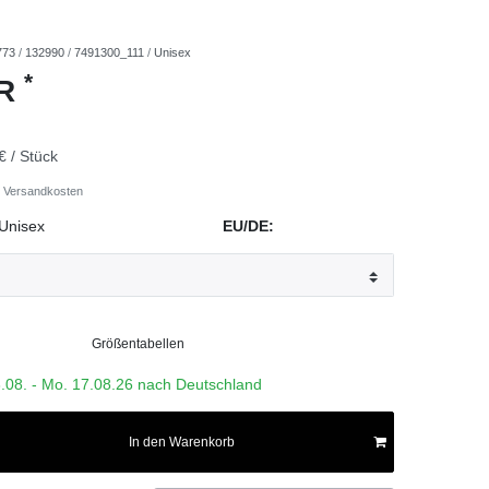
773
/
132990
/
7491300_111
/
Unisex
*
UR
€ / Stück
Versandkosten
Unisex
EU/DE:
Größentabellen
3.08. - Mo. 17.08.26 nach Deutschland
In den Warenkorb